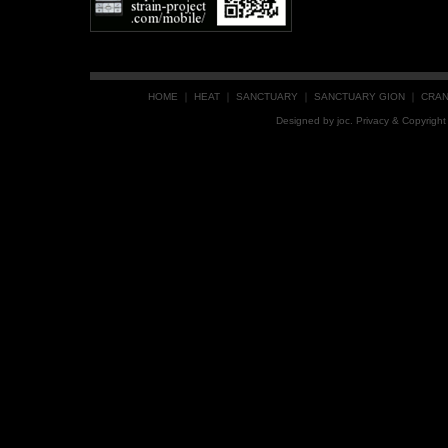
HOME
｜
HEAT
｜
SANCTUARY
｜
SANCTUARY GION
｜
CRA
Designed by
joc
. Privacy & Copyrig