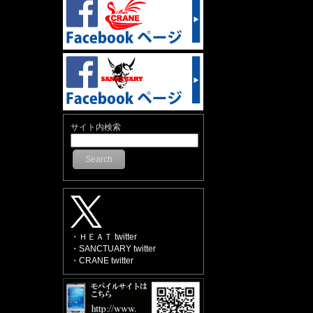
サイト内検索
Search
・ＨＥＡＴ twitter
・SANCTUARY twitter
・CRANE twitter