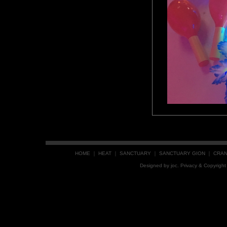
HOME
｜
HEAT
｜
SANCTUARY
｜
SANCTUARY GION
｜
CRA
Designed by
joc
. Privacy & Copyrig