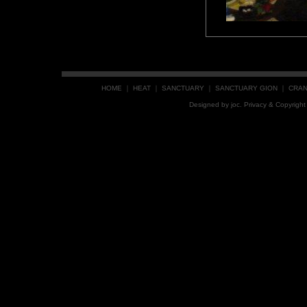
HOME
｜
HEAT
｜
SANCTUARY
｜
SANCTUARY GION
｜
CRA
Designed by
joc
. Privacy & Copyrig