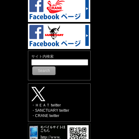
サイト内検索
Search
・ＨＥＡＴ twitter
・SANCTUARY twitter
・CRANE twitter