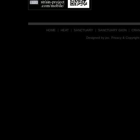
HOME
｜
HEAT
｜
SANCTUARY
｜
SANCTUARY GION
｜
CRA
Designed by
joc
. Privacy & Copyrig