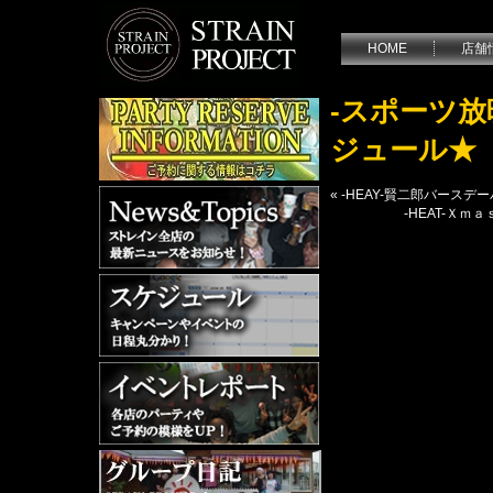
HOME
店舗
-スポーツ
ジュール★
«
-HEAY-賢二郎バース
-HEAT-Ｘ