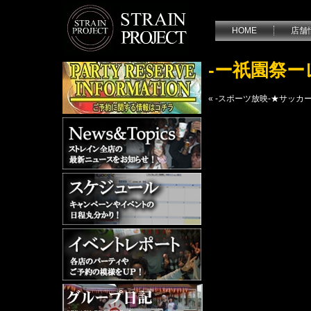
HOME
店舗
-ー祇園祭
«
-スポーツ放映-★サッカ