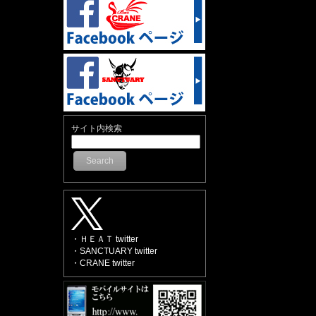
サイト内検索
Search
・ＨＥＡＴ twitter
・SANCTUARY twitter
・CRANE twitter