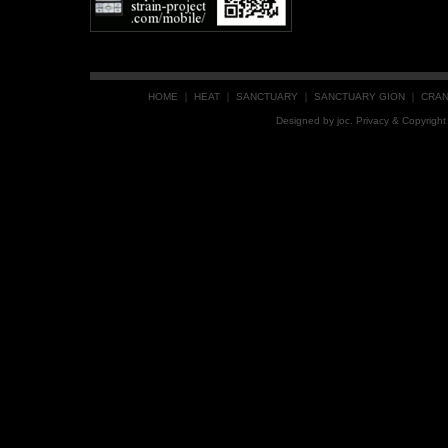
HOME
｜
HEAT
｜
SANCTUARY
｜
SANCTUARY GION
｜
CRA
Designed by
joc
. Privacy & Copyrig