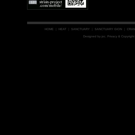
HOME
｜
HEAT
｜
SANCTUARY
｜
SANCTUARY GION
｜
CRA
Designed by
joc
. Privacy & Copyrig