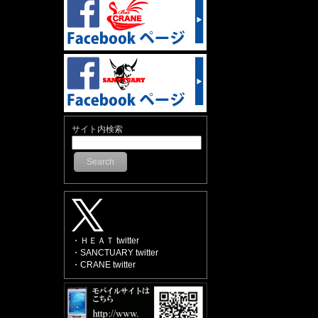
サイト内検索
Search
・ＨＥＡＴ twitter
・SANCTUARY twitter
・CRANE twitter