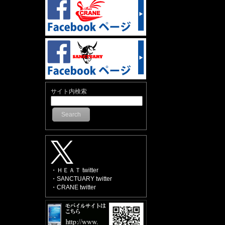
サイト内検索
Search
・ＨＥＡＴ twitter
・SANCTUARY twitter
・CRANE twitter