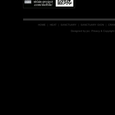
HOME
｜
HEAT
｜
SANCTUARY
｜
SANCTUARY GION
｜
CRA
Designed by
joc
. Privacy & Copyrig