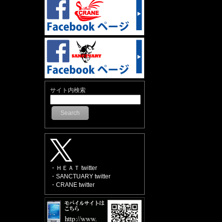
サイト内検索
Search
・ＨＥＡＴ twitter
・SANCTUARY twitter
・CRANE twitter