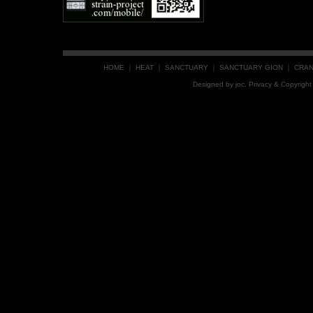
HOME
｜
HEAT
｜
SANCTUARY
｜
SANCTUARY GION
｜
CRA
Designed by
joc
. Privacy & Copyrig