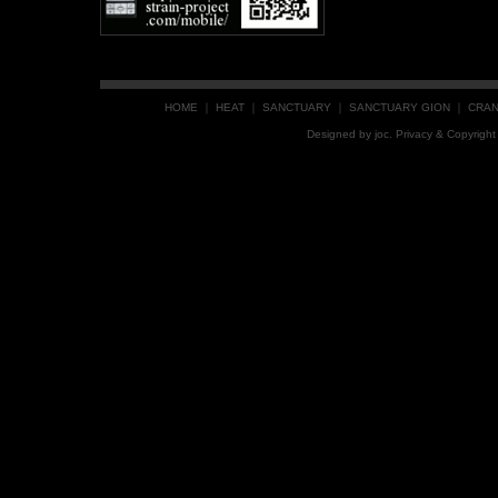
HOME
｜
HEAT
｜
SANCTUARY
｜
SANCTUARY GION
｜
CRA
Designed by
joc
. Privacy & Copyrig