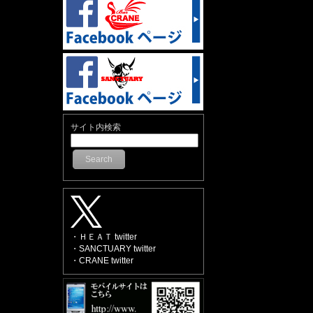
サイト内検索
Search
・ＨＥＡＴ twitter
・SANCTUARY twitter
・CRANE twitter