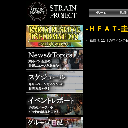
HOME
店舗
-ＨＥＡＴ
«
-祇園店-11月のワインの