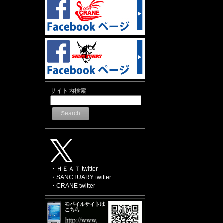
サイト内検索
Search
・ＨＥＡＴ twitter
・SANCTUARY twitter
・CRANE twitter