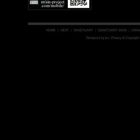
HOME
｜
HEAT
｜
SANCTUARY
｜
SANCTUARY GION
｜
CRA
Designed by
joc
. Privacy & Copyrig