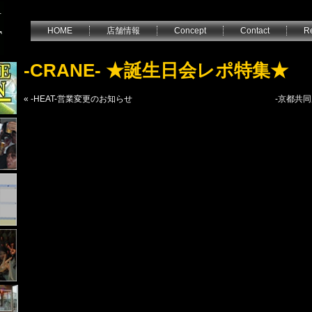
HOME
店舗情報
Concept
Contact
Re
-CRANE- ★誕生日会レポ特集★
«
-HEAT-営業変更のお知らせ
-京都共