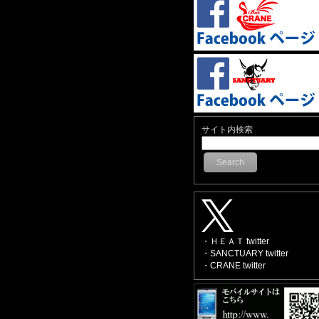
サイト内検索
Search
・ＨＥＡＴ twitter
・SANCTUARY twitter
・CRANE twitter