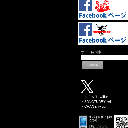
サイト内検索
Search
・ＨＥＡＴ twitter
・SANCTUARY twitter
・CRANE twitter