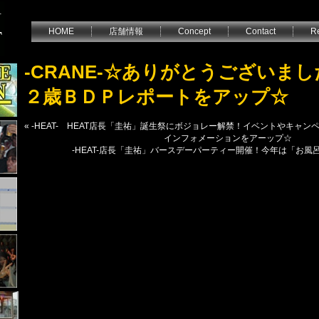
HOME
店舗情報
Concept
Contact
Re
-CRANE-☆ありがとうございま
２歳ＢＤＰレポートをアップ☆
«
-HEAT- HEAT店長「圭祐」誕生祭にボジョレー解禁！イベントやキャ
インフォメーションをアーップ☆
-HEAT-店長「圭祐」バースデーパーティー開催！今年は「お