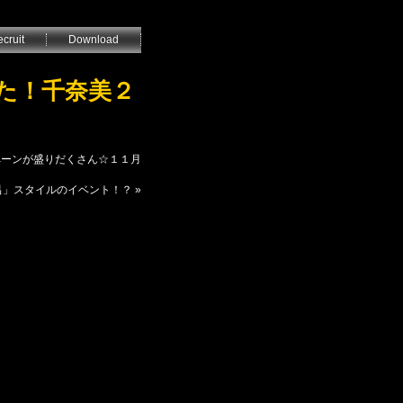
cruit
Download
した！千奈美２
ンペーンが盛りだくさん☆１１月
風呂」スタイルのイベント！？
»