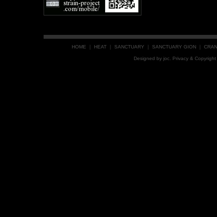
HOME
｜
HEAT
｜
SANCTUARY
｜
SANCTUARY GION
｜
CRA
Designed by
joc
. Privacy & Copyrig