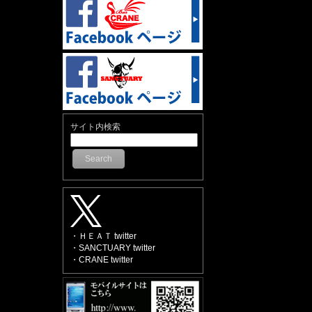
サイト内検索
Search
・ＨＥＡＴ twitter
・SANCTUARY twitter
・CRANE twitter