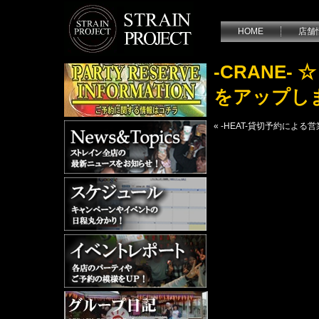
HOME
店舗
-CRANE
をアップし
«
-HEAT-貸切予約による