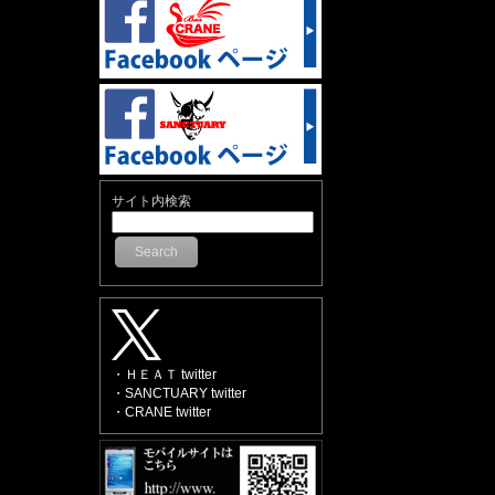
サイト内検索
Search
・ＨＥＡＴ twitter
・SANCTUARY twitter
・CRANE twitter