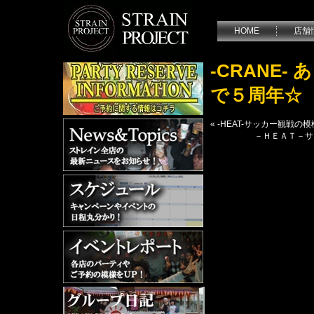
HOME
店舗
-CRANE
で５周年☆
«
-HEAT-サッカー観戦
－ＨＥＡＴ－サ