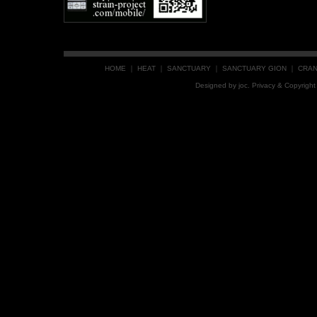
HOME
｜
HEAT
｜
SANCTUARY
｜
SANCTUARY GION
｜
CRA
Designed by
joc
. Privacy & Copyrig