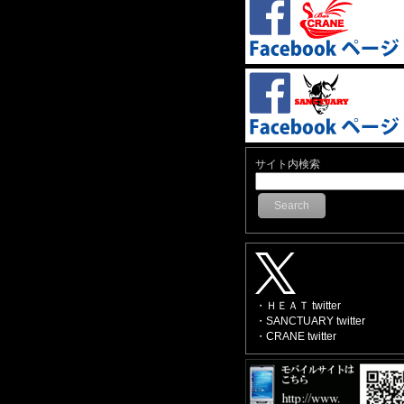
サイト内検索
Search
・ＨＥＡＴ twitter
・SANCTUARY twitter
・CRANE twitter