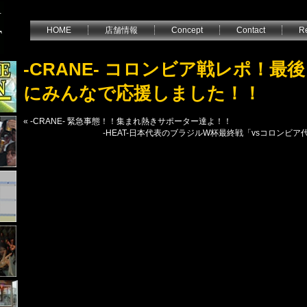
HOME
店舗情報
Concept
Contact
Re
-CRANE- コロンビア戦レポ！最
にみんなで応援しました！！
«
-CRANE- 緊急事態！！集まれ熱きサポーター達よ！！
-HEAT-日本代表のブラジルW杯最終戦「vsコロンビア