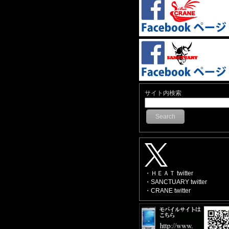
サイト内検索
Search
・ＨＥＡＴ twitter
・SANCTUARY twitter
・CRANE twitter