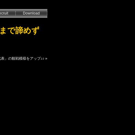
cruit
Download
後まで諦めず
代表」の観戦模様をアップ♪♪
»