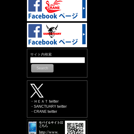
サイト内検索
Search
・ＨＥＡＴ twitter
・SANCTUARY twitter
・CRANE twitter