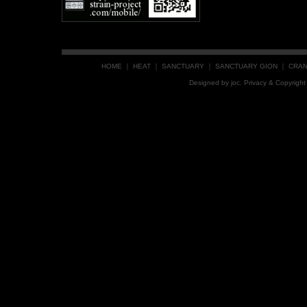
HOME
｜
HEAT
｜
SANCTUARY
｜
SANCTUARY GION
｜
CRA
Designed by
joc
. Privacy & Copyrig