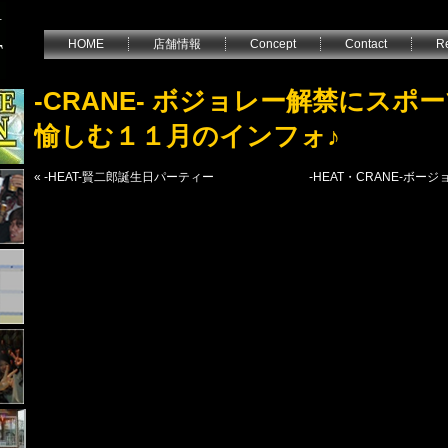
HOME
店舗情報
Concept
Contact
Re
-CRANE- ボジョレー解禁にスポ
愉しむ１１月のインフォ♪
«
-HEAT-賢二郎誕生日パーティー
-HEAT・CRANE-ボ