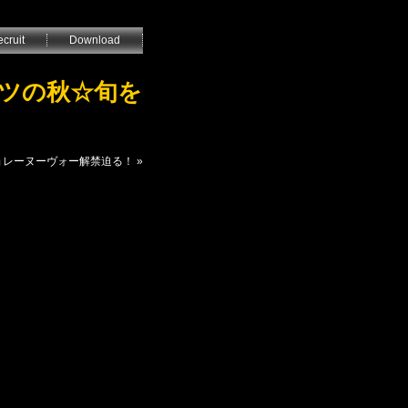
cruit
Download
ーツの秋☆旬を
ージョレーヌーヴォー解禁迫る！
»