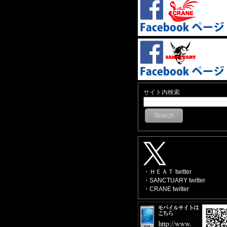
サイト内検索
Search
・ＨＥＡＴ twitter
・SANCTUARY twitter
・CRANE twitter