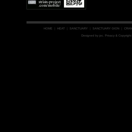
HOME
｜
HEAT
｜
SANCTUARY
｜
SANCTUARY GION
｜
CRA
Designed by
joc
. Privacy & Copyrig