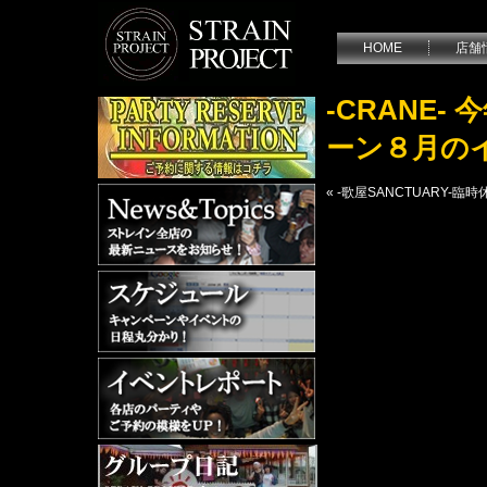
HOME
店舗
-CRANE
ーン８月の
«
-歌屋SANCTUARY-臨