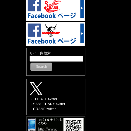
サイト内検索
Search
・ＨＥＡＴ twitter
・SANCTUARY twitter
・CRANE twitter