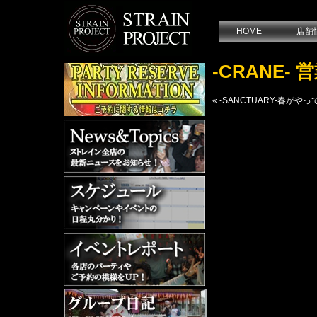
HOME
店舗
-CRANE
«
-SANCTUARY-春