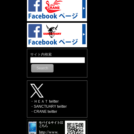
サイト内検索
Search
・ＨＥＡＴ twitter
・SANCTUARY twitter
・CRANE twitter