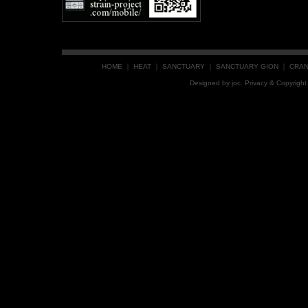
HOME
｜
HEAT
｜
SANCTUARY
｜
SANCTUARY GION
｜
CRA
Designed by
joc
. Privacy & Copyrig