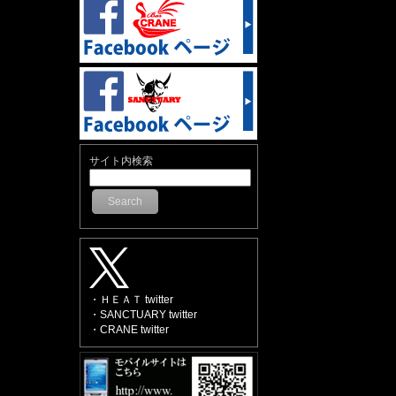
サイト内検索
Search
・ＨＥＡＴ twitter
・SANCTUARY twitter
・CRANE twitter