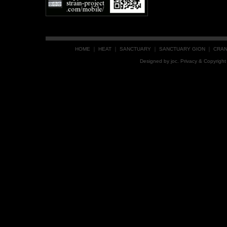
HOME
｜
HEAT
｜
SANCTUARY
｜
SANCTUARY GION
｜
CRA
Designed by
joc
. Privacy & Copyrig