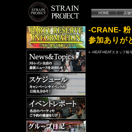
HOME
店舗
-CRANE
参加ありが
«
-HEAT-HEATスタッフ