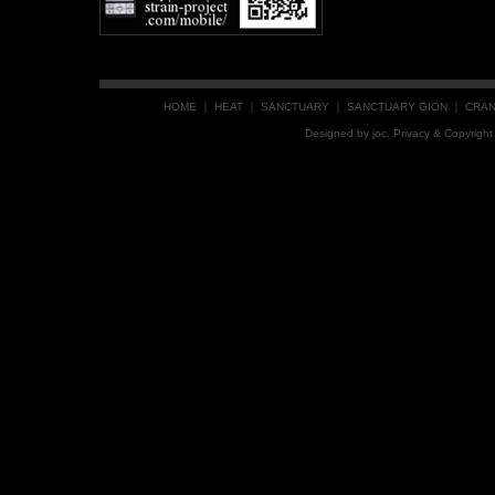
HOME
｜
HEAT
｜
SANCTUARY
｜
SANCTUARY GION
｜
CRA
Designed by
joc
. Privacy & Copyrig