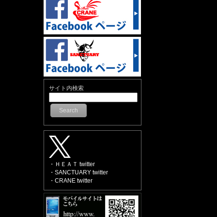
サイト内検索
Search
・ＨＥＡＴ twitter
・SANCTUARY twitter
・CRANE twitter