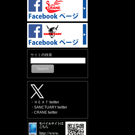
サイト内検索
Search
・ＨＥＡＴ twitter
・SANCTUARY twitter
・CRANE twitter