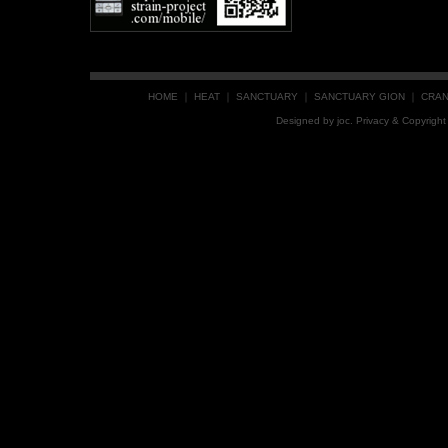
HOME
｜
HEAT
｜
SANCTUARY
｜
SANCTUARY GION
｜
CRA
Designed by
joc
. Privacy & Copyrig