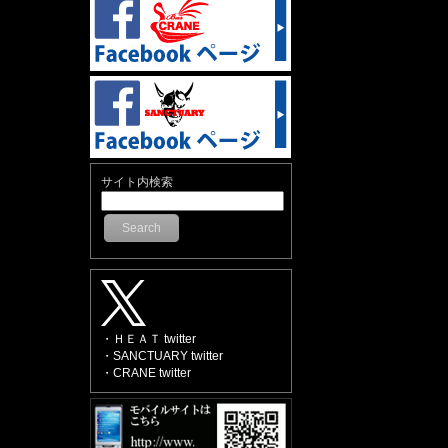
サイト内検索
Search
・ＨＥＡＴ twitter
・SANCTUARY twitter
・CRANE twitter