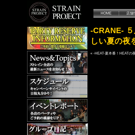
HOME
店舗
-CRANE
しい夏の夜
«
-HEAT-夏本番！HEA