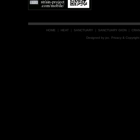
HOME
｜
HEAT
｜
SANCTUARY
｜
SANCTUARY GION
｜
CRA
Designed by
joc
. Privacy & Copyrig