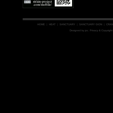
HOME
｜
HEAT
｜
SANCTUARY
｜
SANCTUARY GION
｜
CRA
Designed by
joc
. Privacy & Copyrig