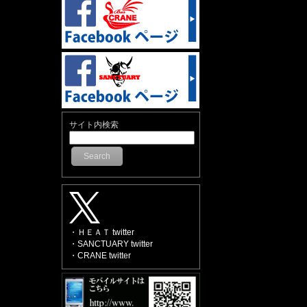
サイト内検索
Search
・ＨＥＡＴ twitter
・SANCTUARY twitter
・CRANE twitter