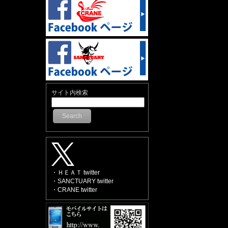
サイト内検索
Search
・ＨＥＡＴ twitter
・SANCTUARY twitter
・CRANE twitter