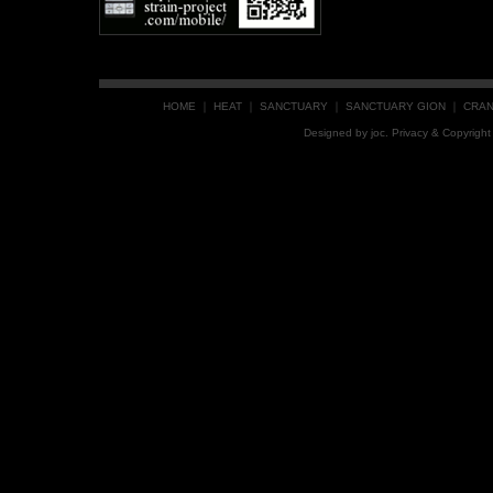
HOME
｜
HEAT
｜
SANCTUARY
｜
SANCTUARY GION
｜
CRA
Designed by
joc
. Privacy & Copyrig