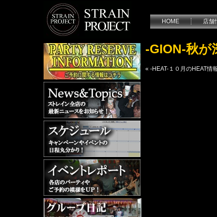
HOME
店舗
-GION-
«
-HEAT-１０月のHEAT