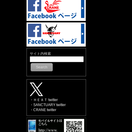
サイト内検索
Search
・ＨＥＡＴ twitter
・SANCTUARY twitter
・CRANE twitter