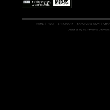
HOME
｜
HEAT
｜
SANCTUARY
｜
SANCTUARY GION
｜
CRA
Designed by
joc
. Privacy & Copyrig