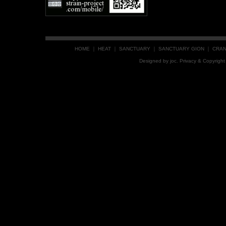
HOME
｜
HEAT
｜
SANCTUARY
｜
SANCTUARY GION
｜
CRA
Designed by
joc
. Privacy & Copyrig