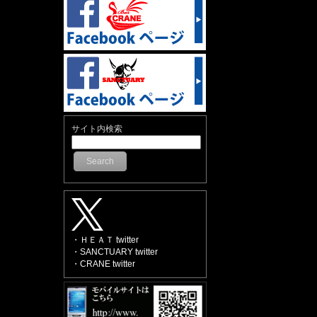
サイト内検索
Search
・ＨＥＡＴ twitter
・SANCTUARY twitter
・CRANE twitter