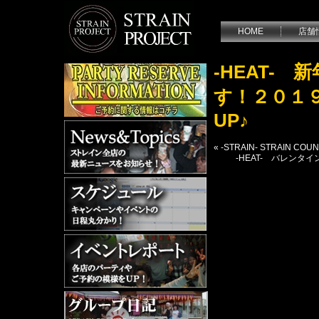
HOME
店舗
-HEAT-
す！２０１
UP♪
«
-STRAIN- STRAIN COU
-HEAT- バレン