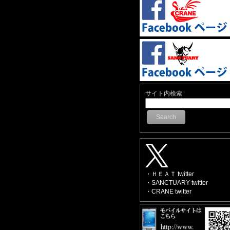
サイト内検索
Search
・ＨＥＡＴ twitter
・SANCTUARY twitter
・CRANE twitter