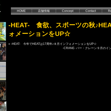
HOME
店舗情報
Concept
Contact
Re
-HEAT- 食欲、スポーツの秋♪HE
ォメーションをUP☆
«
-HEAT- 今年でHEATは17周年♪８月インフォメーションをUP☆
-CRANE- バー・クレーン９月の