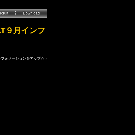
cruit
Download
AT９月インフ
インフォメーションをアップ☆
»