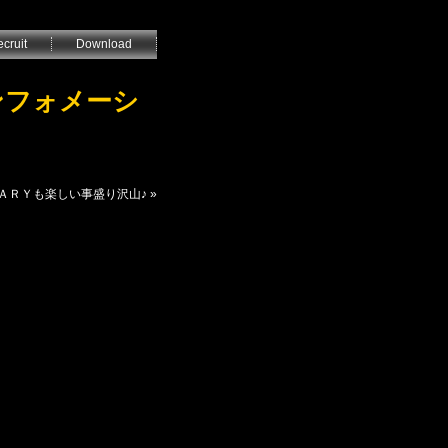
cruit
Download
インフォメーシ
ＴＵＡＲＹも楽しい事盛り沢山♪
»