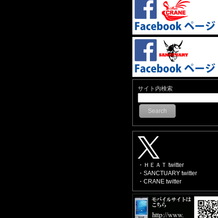
サイト内検索
Search
・ＨＥＡＴ twitter
・SANCTUARY twitter
・CRANE twitter