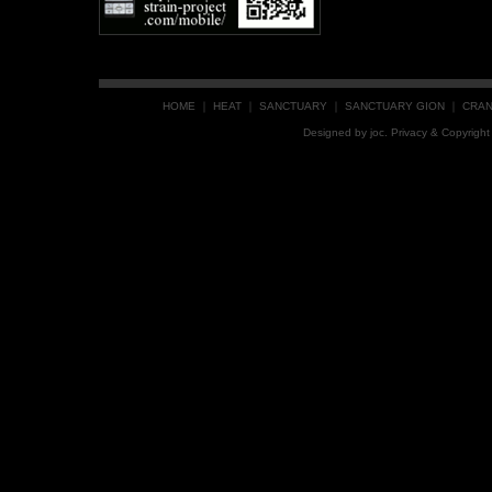
HOME
｜
HEAT
｜
SANCTUARY
｜
SANCTUARY GION
｜
CRA
Designed by
joc
. Privacy & Copyrig