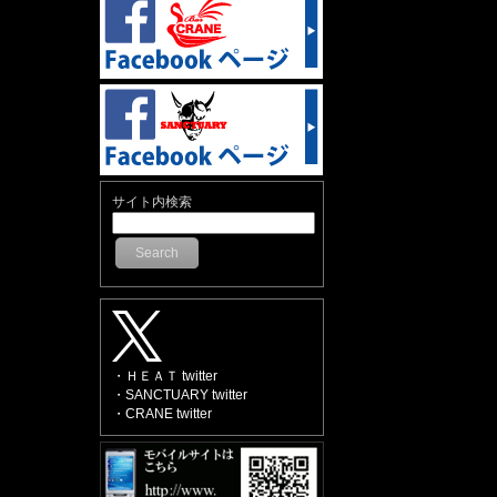
サイト内検索
Search
・ＨＥＡＴ twitter
・SANCTUARY twitter
・CRANE twitter