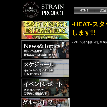
HOME
店舗
-HEAT-ス
します!!
«
-SFC- 第５回レポと第