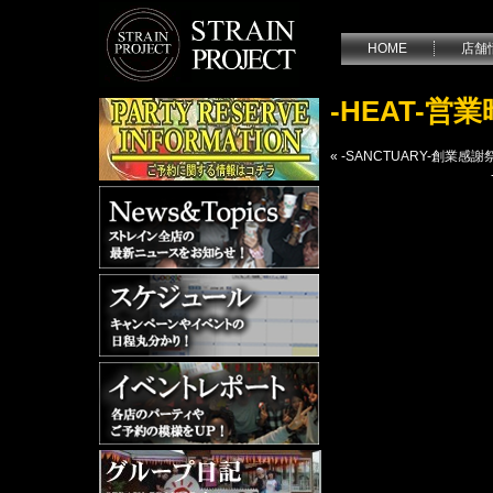
HOME
店舗
-HEAT-
«
-SANCTUARY-創業