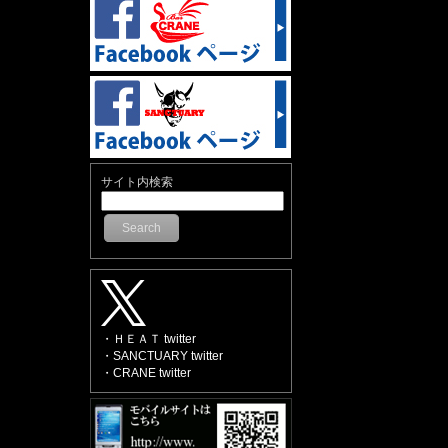
サイト内検索
Search
・ＨＥＡＴ twitter
・SANCTUARY twitter
・CRANE twitter