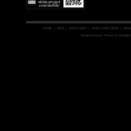
HOME
｜
HEAT
｜
SANCTUARY
｜
SANCTUARY GION
｜
CRA
Designed by
joc
. Privacy & Copyrig