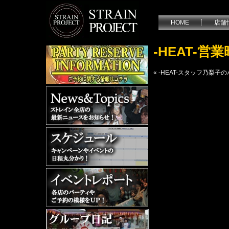
HOME
店舗
-HEAT-
«
-HEAT-スタッフ乃梨子