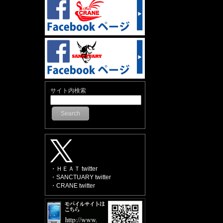
サイト内検索
Search
・ＨＥＡＴ twitter
・SANCTUARY twitter
・CRANE twitter