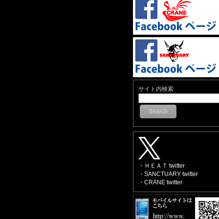
サイト内検索
Search
・ＨＥＡＴ twitter
・SANCTUARY twitter
・CRANE twitter