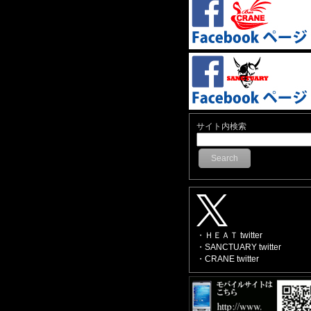
サイト内検索
Search
・ＨＥＡＴ twitter
・SANCTUARY twitter
・CRANE twitter