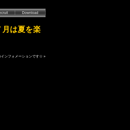
cruit
Download
の７月は夏を楽
7月のインフォメーションです☆
»