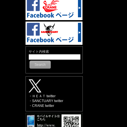
サイト内検索
Search
・ＨＥＡＴ twitter
・SANCTUARY twitter
・CRANE twitter