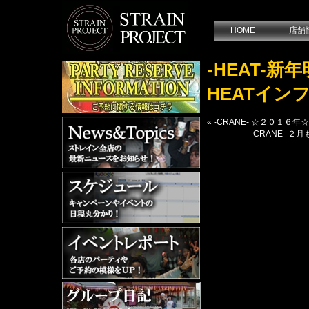
HOME
店舗
-HEAT-
HEATイ
«
-CRANE- ☆２０１
-CRANE-