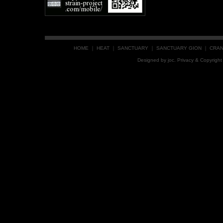
HOME
｜
HEAT
｜
SANCTUARY
｜
SANCTUARY GION
｜
CRA
Designed by
joc
. Privacy & Copyrig