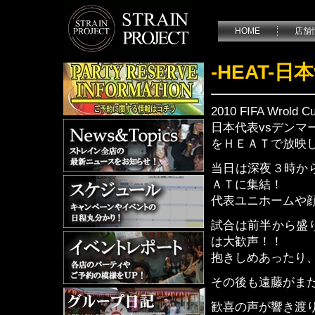
HOME
店舗
-HEAT-
2010 FIFA Wrol
日本代表vsデンマ
をＨＥＡＴで放映
当日は深夜３時か
ＡＴに集結！
代表ユニホームや
試合は前半から盛
は大歓声！！
抱きしめあったり
その後も遠藤がま
歓喜の声が響き渡