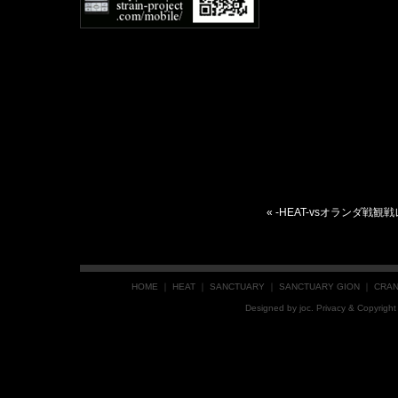
«
-HEAT-vsオランダ戦観
HOME
｜
HEAT
｜
SANCTUARY
｜
SANCTUARY GION
｜
CRA
Designed by
joc
. Privacy & Copyrig