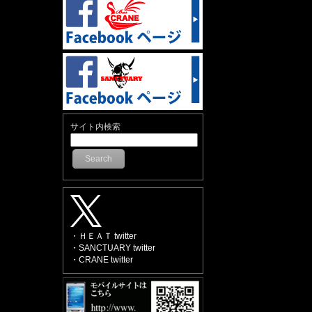
サイト内検索
Search
・ＨＥＡＴ twitter
・SANCTUARY twitter
・CRANE twitter