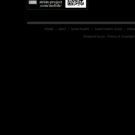
HOME
｜
HEAT
｜
SANCTUARY
｜
SANCTUARY GION
｜
CRA
Designed by
joc
. Privacy & Copyrig