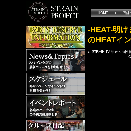
HOME
店舗
-HEAT-
のHEATイ
«
-STRAIN TV-年末
-