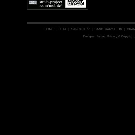
HOME
｜
HEAT
｜
SANCTUARY
｜
SANCTUARY GION
｜
CRA
Designed by
joc
. Privacy & Copyrig