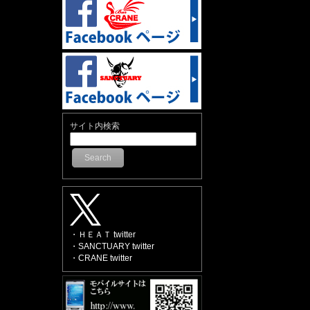
サイト内検索
Search
・ＨＥＡＴ twitter
・SANCTUARY twitter
・CRANE twitter