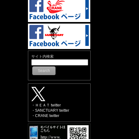
サイト内検索
Search
・ＨＥＡＴ twitter
・SANCTUARY twitter
・CRANE twitter