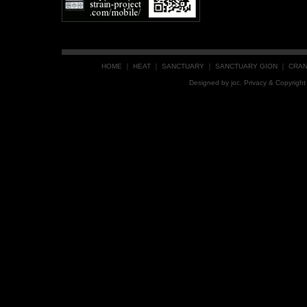
HOME
｜
HEAT
｜
SANCTUARY
｜
SANCTUARY GION
｜
CRA
Designed by
joc
. Privacy & Copyrig