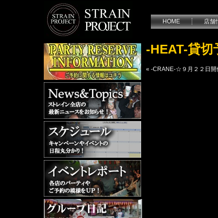
HOME
店舗
-HEAT-
«
-CRANE-☆９月２２