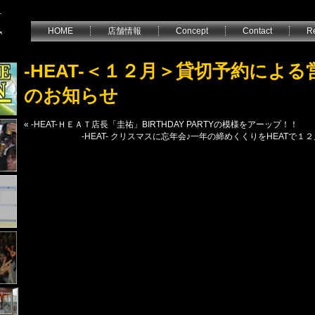
HOME
店舗情報
Concept
Contact
Re
-HEAT-＜１２月＞貸切予約によ
のお知らせ
«
-HEAT-ＨＥＡＴ店長「圭祐」BIRTHDAY PARTYの模様をアーップ！！
-HEAT- クリスマスに忘年会♪一年の締めくくりをHEATで