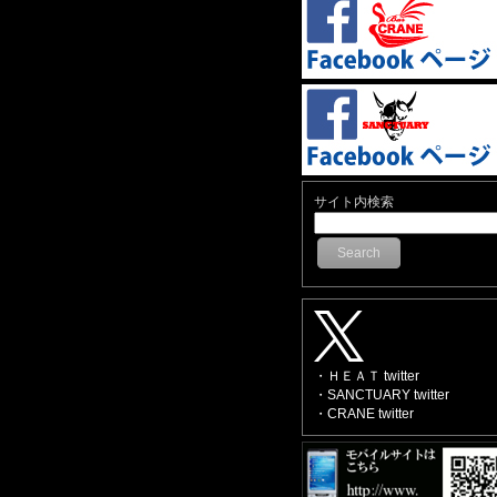
サイト内検索
Search
・ＨＥＡＴ twitter
・SANCTUARY twitter
・CRANE twitter