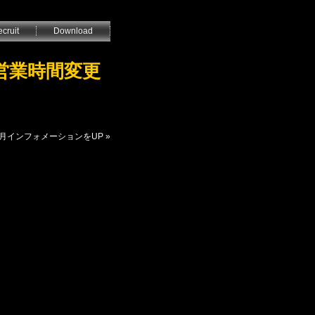
cruit
Download
る営業時間変更
１２月インフォメーションをUP
»