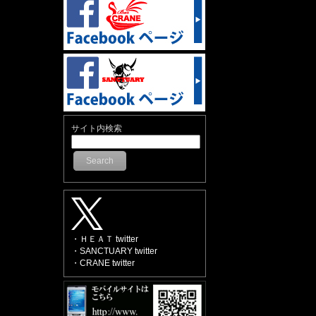
サイト内検索
Search
・ＨＥＡＴ twitter
・SANCTUARY twitter
・CRANE twitter