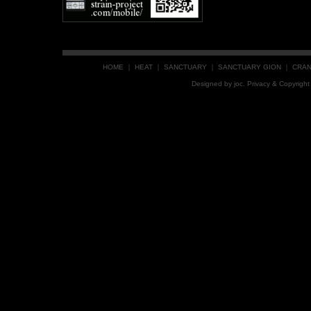
HOME
｜
HEAT
｜
SANCTUARY
｜
SANCTUARY GION
｜
CRA
Designed by
joc
. Privacy & Copyrig