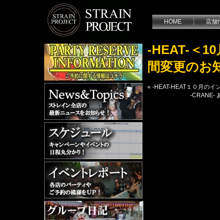
HOME
店舗
-HEAT-
間変更のお
«
-HEAT-HEAT１０月
-CRAN