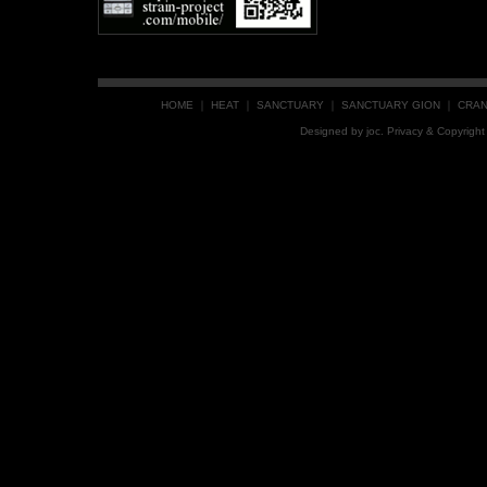
HOME
｜
HEAT
｜
SANCTUARY
｜
SANCTUARY GION
｜
CRA
Designed by
joc
. Privacy & Copyrig