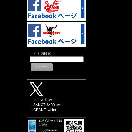
サイト内検索
Search
・ＨＥＡＴ twitter
・SANCTUARY twitter
・CRANE twitter