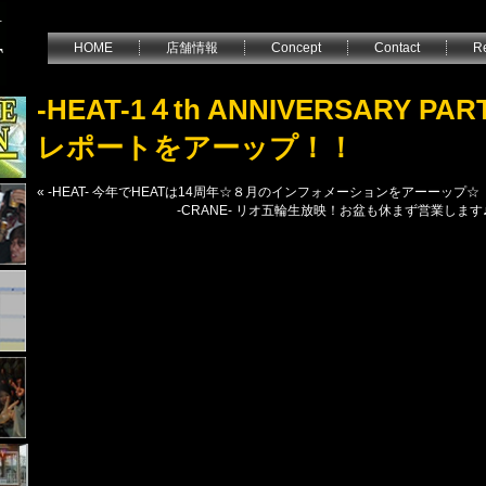
HOME
店舗情報
Concept
Contact
Re
-HEAT-1４th ANNIVERSARY P
レポートをアーップ！！
«
-HEAT- 今年でHEATは14周年☆８月のインフォメーションをアーーップ☆
-CRANE- リオ五輪生放映！お盆も休まず営業しま