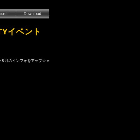
cruit
Download
ARTYイベント
す♪８月のインフォをアップ☆
»