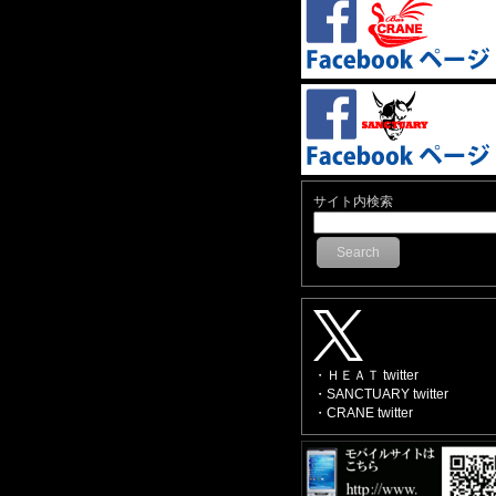
サイト内検索
Search
・ＨＥＡＴ twitter
・SANCTUARY twitter
・CRANE twitter