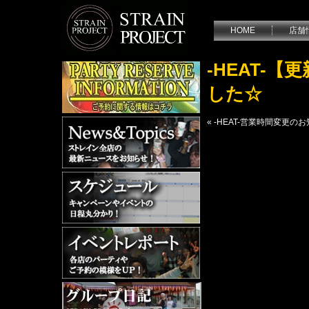
HOME
店舗
-HEAT-
した☆
«
-HEAT-営業時間変更の