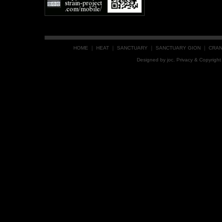
HOME
｜
HEAT
｜
SANCTUARY
｜
SANCTUARY GION
｜
CRA
Designed by
joc
. Privacy & Copyrig