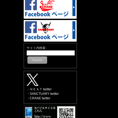
サイト内検索
Search
・ＨＥＡＴ twitter
・SANCTUARY twitter
・CRANE twitter