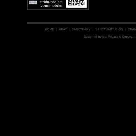
HOME
｜
HEAT
｜
SANCTUARY
｜
SANCTUARY GION
｜
CRA
Designed by
joc
. Privacy & Copyrig