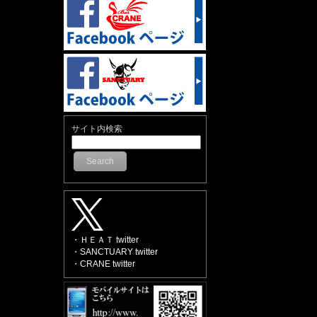
サイト内検索
Search
・ＨＥＡＴ twitter
・SANCTUARY twitter
・CRANE twitter