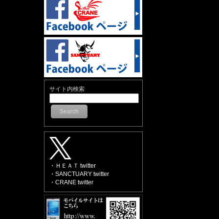
サイト内検索
Search
・ＨＥＡＴ twitter
・SANCTUARY twitter
・CRANE twitter