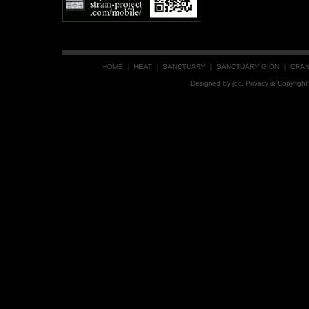
HOME
｜
HEAT
｜
SANCTUARY
｜
SANCTUARY GION
｜
CRA
Designed by
joc
. Privacy & Copyrig