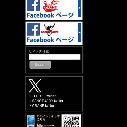
サイト内検索
Search
・ＨＥＡＴ twitter
・SANCTUARY twitter
・CRANE twitter