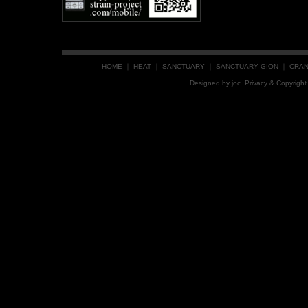
HOME
｜
HEAT
｜
SANCTUARY
｜
SANCTUARY GION
｜
CRA
Designed by
joc
. Privacy & Copyrig