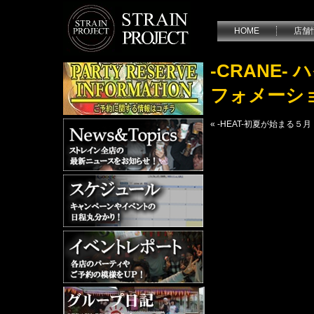
HOME
店舗
-CRANE
フォメーシ
«
-HEAT-初夏が始まる５