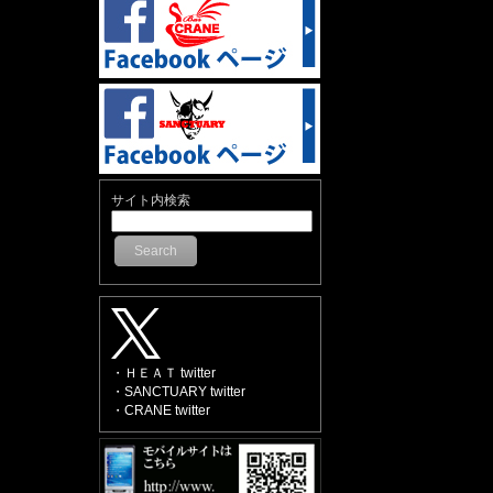
サイト内検索
Search
・ＨＥＡＴ twitter
・SANCTUARY twitter
・CRANE twitter