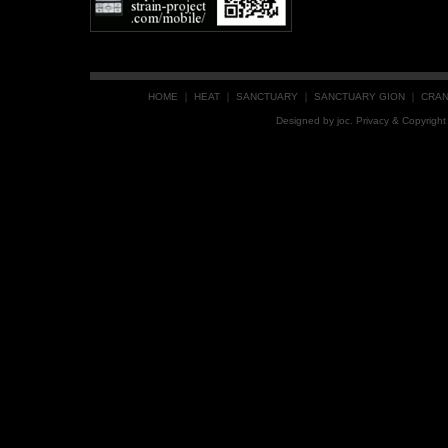
HOME
｜
HEAT
｜
SANCTUARY
｜
SANCTUARY GION
｜
CRA
Designed by
joc
. Privacy & Copyrig