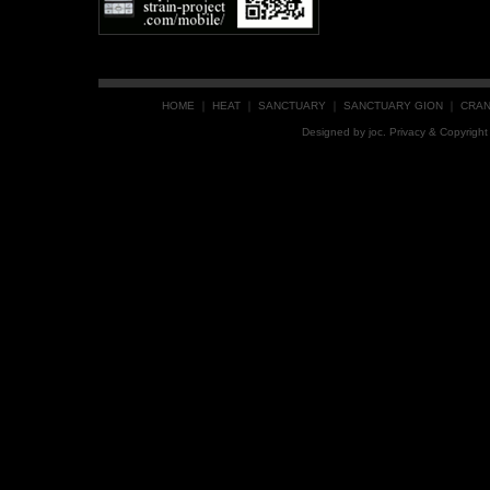
HOME
｜
HEAT
｜
SANCTUARY
｜
SANCTUARY GION
｜
CRA
Designed by
joc
. Privacy & Copyrig