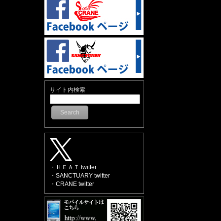
サイト内検索
Search
・ＨＥＡＴ twitter
・SANCTUARY twitter
・CRANE twitter