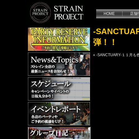
HOME
店舗
-SANCT
弾！！
«
-SANCTUARY-１１